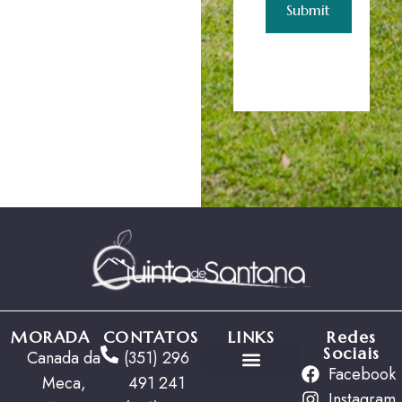
MORADA
CONTATOS
LINKS
Redes
Sociais
Canada da
(351) 296
Facebook
Meca,
491 241
Ofertas Especiais
Instagram