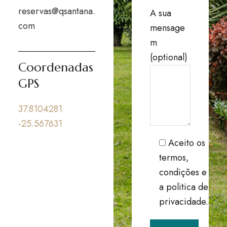
reservas@qsantana.
A sua
com
mensage
m
(optional)
Coordenadas
GPS
37.8104281
-25.567631
Aceito os
termos,
condições e
a politica de
privacidade.