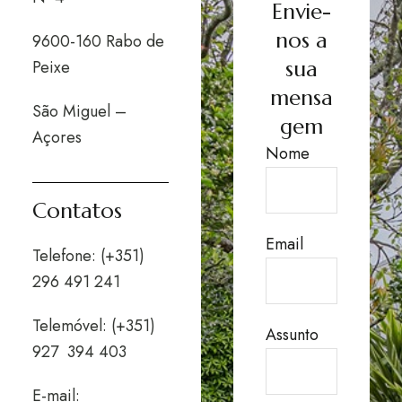
Envie-
nos a
9600-160 Rabo de
sua
Peixe
mensa
São Miguel –
gem
Açores
Nome
Contatos
Email
Telefone: (+351)
296 491 241
Telemóvel: (+351)
Assunto
927 394 403
E-mail: