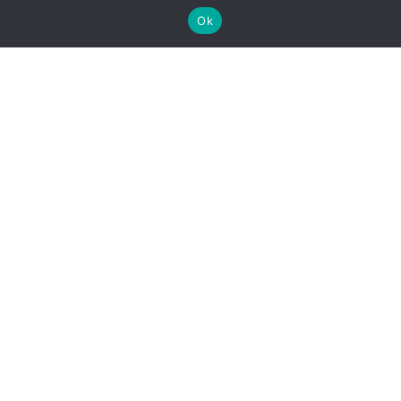
Ok
aventura, mas sempre
segura e adaptada ao
ritmo do grupo.