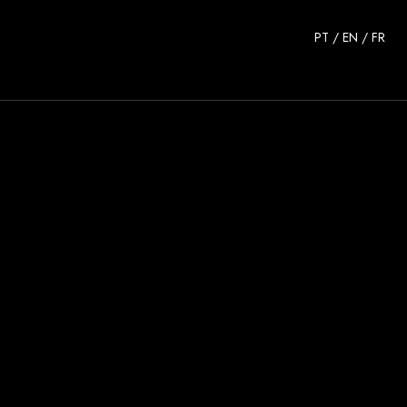
PT
/
EN
/
FR