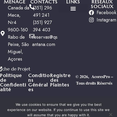
MÉNAGE
CONTACTS
LINKS
RÉSEAUX
SOCIAUX
Canada da
(351) 296
Facebook
Meca,
491 241
Offres Spéciales
Instagram
Nr4
(351) 927
9600-160
394 403
Rabo de
reservas@qs
Peixe, São
antana.com
Miguel,
Açores
Fiche de Projet
Politique
Conditio
Registre
© 2026, AcoresPro –
de
ns
des
Tous droits Réservés
Confidenti
Général
Plaintes
alité
es
We use cookies to ensure that we give you the best
English
(
Anglais
)
Français
experience on our website. If you continue to use this site we
will assume that you are happy with it.