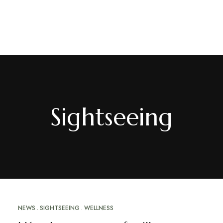
EN
/
FR
Sightseeing
NEWS
SIGHTSEEING
WELLNESS