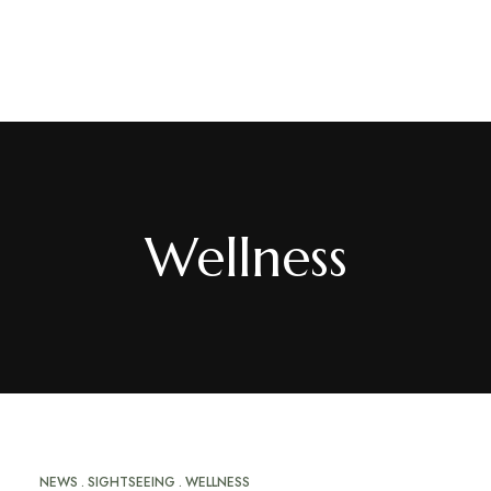
PT
/
EN
/
FR
Wellness
NEWS
SIGHTSEEING
WELLNESS
MAI