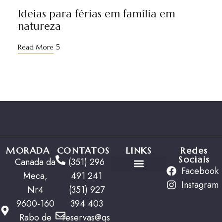
01
Ideias para férias em família em
natureza
Read More
MORADA
CONTATOS
LINKS
Redes
Sociais
Canada da
(351) 296
Facebook
Meca,
491 241
Ofertas Especiais
Instagram
Nr4
(351) 927
9600-160
394 403
Rabo de
reservas@qs