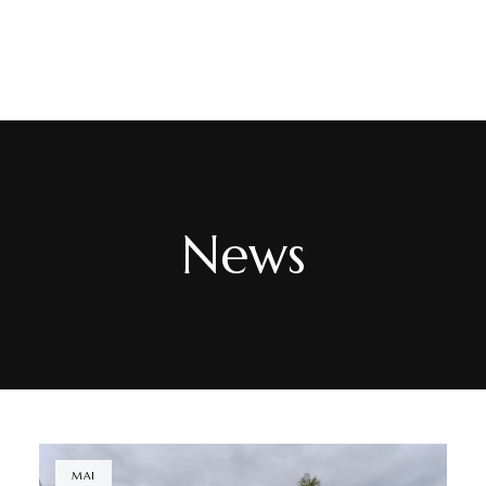
PT
/
EN
/
FR
News
MAI