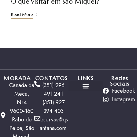
O que visitar em São Miguel?
Read More
MORADA
CONTATOS
LINKS
Redes
Sociais
Canada da
(351) 296
Facebook
Meca,
491 241
Ofertas Especiais
Instagram
Nr4
(351) 927
9600-160
394 403
Rabo de
reservas@qs
Peixe, São
antana.com
Miguel,