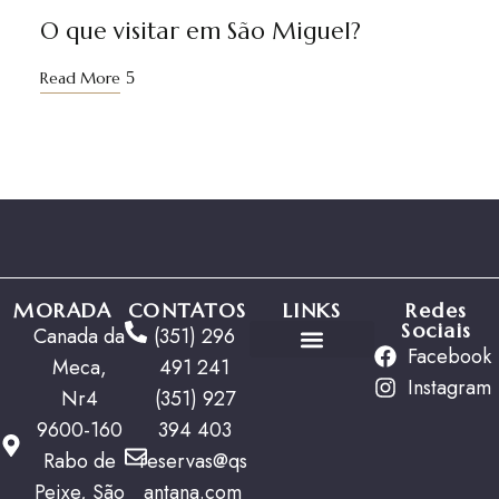
01
O que visitar em São Miguel?
Read More
MORADA
CONTATOS
LINKS
Redes
Sociais
Canada da
(351) 296
Facebook
Meca,
491 241
Ofertas Especiais
Instagram
Nr4
(351) 927
9600-160
394 403
Rabo de
reservas@qs
Peixe, São
antana.com