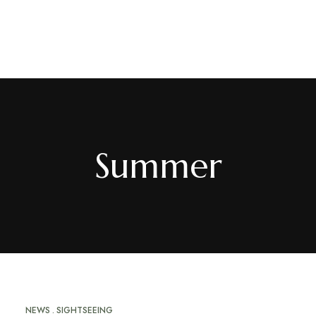
PT
/
EN
/
FR
Summer
NEWS
SIGHTSEEING
MAI