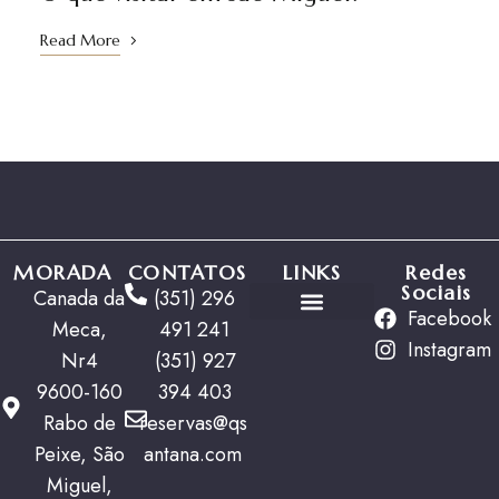
Read More
MORADA
CONTATOS
LINKS
Redes
Sociais
Canada da
(351) 296
Facebook
Meca,
491 241
Ofertas Especiais
Instagram
Nr4
(351) 927
9600-160
394 403
Rabo de
reservas@qs
Peixe, São
antana.com
Miguel,