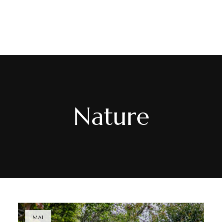
PT
/
EN
/
FR
Nature
MAI